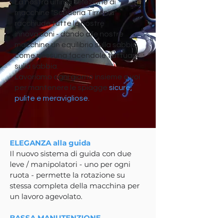
La nostra ultima selezione di
macchine "Scuderia Tirrenia"
racchiude tutte le nostre
innovazioni - dando alle nostre
macchine un equilibrio sulla sabbia
come nessuna facendole fluttuare
sulla sabbia.
Lavoriamo ogni giorno insieme a voi
per mantenere le spiagge
sicure,
pulite e meravigliose.
ELEGANZA alla guida
Il nuovo sistema di guida con due
leve / manipolatori - uno per ogni
ruota - permette la rotazione su
stessa completa della macchina per
un lavoro agevolato.
BASSA MANUTENZIONE