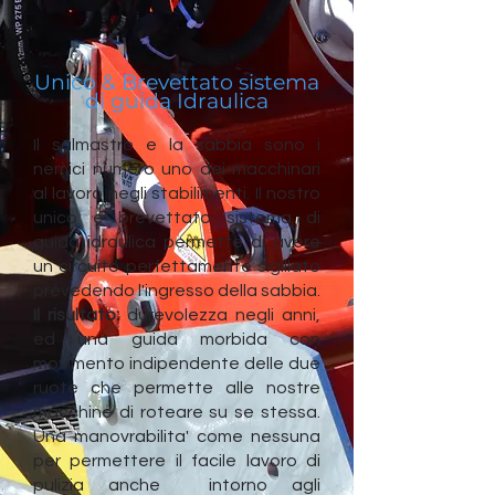
Unico & Brevettato sistema
di guida Idraulica
Il salmastro e la sabbia sono i
nemici numero uno dei macchinari
al lavoro negli stabilimenti. Il nostro
unico e brevettato sistema di
guida idraulica permette di avere
un circuito perfettamente sigillato
prevedendo l'ingresso della sabbia.
Il risultato:
durevolezza negli anni,
ed una guida morbida con
movimento indipendente delle due
ruote che permette alle nostre
macchine di roteare su se stessa.
Una manovrabilita' come nessuna
per permettere il facile lavoro di
pulizia anche intorno agli