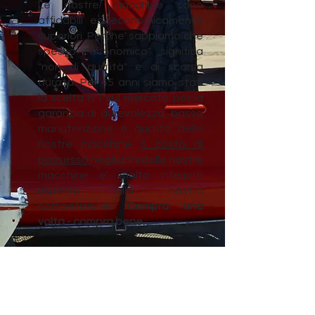
Le nostre macchine sono
affidabili ed economicamente
superiori. Perche' sappiamo che
spesso "economico" significa
"non di qualità" e di scarsa
durata. Per 45 anni siamo stati
la scelta n.1 sul mercato per la
garanzia di durevolezza, bassa
manutenzione e qualità delle
nostre macchine.
Il costo di
possesso
negli anni delle nostre
macchine e' molto inferiore
rispetto alla nostra
competizione.
Compra una
volta - compra bene.
La nostra promessa
sicure, pulite e
meravigliose
spiagge.